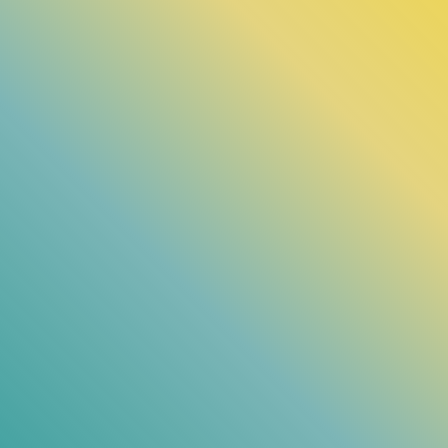
Ärzte, Pflegefachleute, Therapeuten, Servicemitarbeiter,
Fahrer, Köche, Verwaltungsangestellte und viele mehr
Beelitz-Heilstätten, Berlin, Brandenburg an der Havel,
Potsdam, Coswig, Großenhain, Radeburg und Waldeck