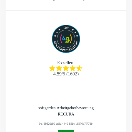
Exzellent
4.59
/
5
(
1602
)
softgarden Arbeitgeberbewertung
RECURA
Nr.
69520cb0-ad9a-4440-851c-16576d7f77db